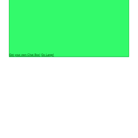
Get your own Chat Box!
Go Large!