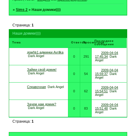
»
Sims 2
»
Наши домики))))
Страница:
1
Наши домики))))
Последнее
Тема
Ответов
Просмотров
сообщение
дом№1 админки Avrilka
2009-04-04
Dark Angel
0
291
17:45:34
Dark
Angel
Займи свой домик!
2009-04-04
Dark Angel
0
54
15:59:37
Dark
Angel
Справочная
Dark Angel
2009-04-04
0
62
15:54:51
Dark
Angel
Зачем нам домик?
2009-04-04
Dark Angel
0
83
15:51:48
Dark
Angel
Страница:
1