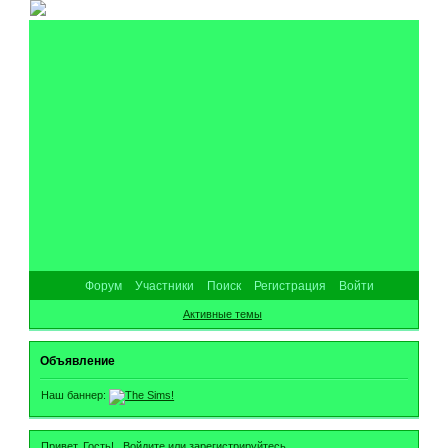
Форум
Участники
Поиск
Регистрация
Войти
Активные темы
Объявление
Наш баннер:
Привет, Гость!
Войдите
или
зарегистрируйтесь
.