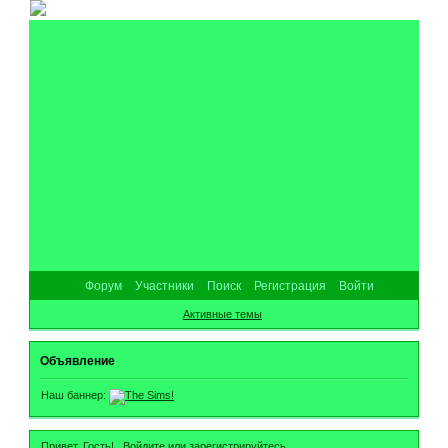
Форум
Участники
Поиск
Регистрация
Войти
Активные темы
Объявление
Наш баннер:
Привет, Гость!
Войдите
или
зарегистрируйтесь
.